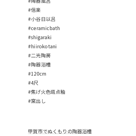
#陶器風呂
#信楽
#小谷日以呂
#ceramicbath
#shigaraki
#hiirokotani
#二光陶房
#陶器浴槽
#120cm
#4尺
#焦げ火色斑点釉
#窯出し
甲賀市でぬくもりの陶器浴槽