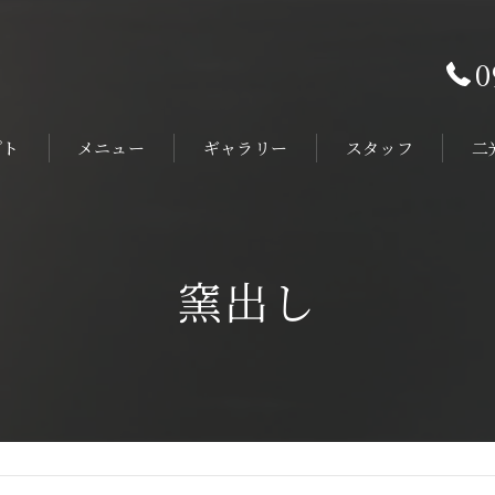
0
プト
メニュー
ギャラリー
スタッフ
二
オ
旅
窯出し
陶
ホ
ヴ