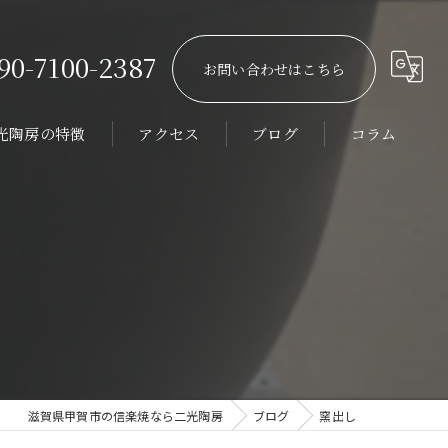
90-7100-2387
お問い合わせはこちら
光陶房の特徴
アクセス
ブログ
コラム
ーダーメイド
館
器浴槽
テル
ィラ
滋賀県甲賀市の信楽焼なら二光陶房
ブログ
窯出し