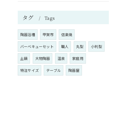
タグ
Tags
陶器浴槽
甲賀市
信楽焼
バーベキューセット
職人
丸型
小判型
土鍋
大物陶器
温泉
家庭用
特注サイズ
テーブル
陶器屋