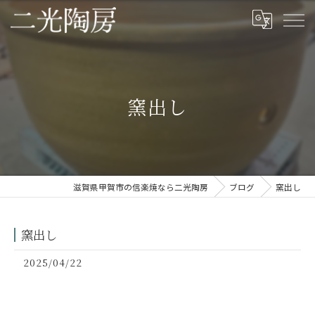
窯出し
滋賀県甲賀市の信楽焼なら二光陶房
ブログ
窯出し
窯出し
2025/04/22