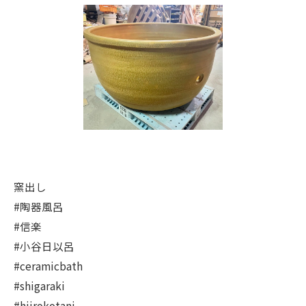
窯出し
#陶器風呂
#信楽
#小谷日以呂
#ceramicbath
#shigaraki
#hiirokotani