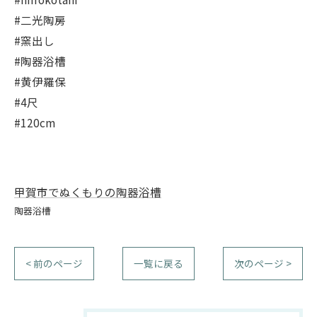
#二光陶房
#窯出し
#陶器浴槽
#黄伊羅保
#4尺
#120cm
甲賀市でぬくもりの陶器浴槽
陶器浴槽
< 前のページ
一覧に戻る
次のページ >