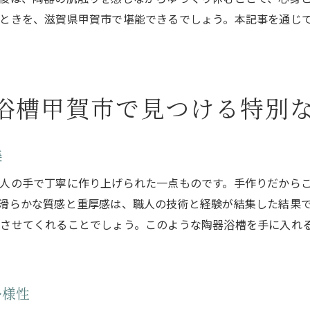
ときを、滋賀県甲賀市で堪能できるでしょう。本記事を通じ
滋賀県甲賀市で探す陶器浴槽の選び方と楽しみ方
初心者でも安心の陶器浴槽選びのポイント
甲賀市での陶器浴槽購入前のチェックリスト
陶器浴槽を選ぶ際の重要なポイント
浴槽甲賀市で見つける特別
滋賀県甲賀市での陶器浴槽の楽しみ方ガイド
陶器浴槽の種類とその選び方の違い
美
甲賀市での陶器浴槽の選び方に関するアドバイス
人の手で丁寧に作り上げられた一点ものです。手作りだから
陶器浴槽の魅力を最大限に引き出す甲賀市のおすすめスポッ
滑らかな質感と重厚感は、職人の技術と経験が結集した結果
陶器浴槽を楽しむための甲賀市の訪問必須スポット
実させてくれることでしょう。このような陶器浴槽を手に入れ
甲賀市での陶器浴槽の魅力を感じる観光ルート
陶器浴槽と共に楽しめる甲賀市の美しい景観
滋賀県甲賀市での陶器浴槽体験と観光の組み合わせ
多様性
陶器浴槽の魅力を深く知るための甲賀市の文化施設