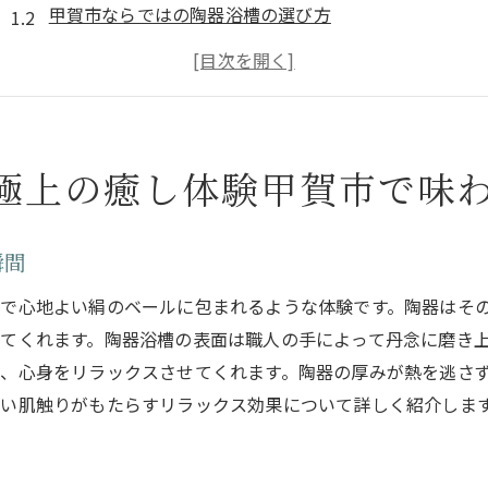
甲賀市ならではの陶器浴槽の選び方
陶器浴槽でのリラックスタイムの楽しみ方
陶器浴槽がもたらす心と体のリフレッシュ
滋賀県甲賀市の陶器浴槽を体験する魅力
陶器浴槽の贅沢な時間を過ごすためのヒント
極上の癒し体験甲賀市で味
職人技が光る陶器浴槽甲賀市で見つける特別なデザイン
手作りだからこそ味わえる一点ものの美
瞬間
甲賀市で出会う陶器浴槽のデザインの多様性
で心地よい絹のベールに包まれるような体験です。陶器はそ
陶器浴槽に施された繊細な職人技術
てくれます。陶器浴槽の表面は職人の手によって丹念に磨き
滋賀県甲賀市の陶器浴槽デザインの歴史
、心身をリラックスさせてくれます。陶器の厚みが熱を逃さ
陶器浴槽のデザインに込められた職人の思い
い肌触りがもたらすリラックス効果について詳しく紹介しま
甲賀市を訪れる際のおすすめ陶器浴槽ギャラリー
滋賀県甲賀市で堪能する陶器浴槽の美と耐久性の秘密