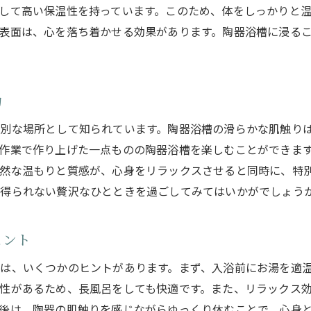
陶器浴槽がもたらす豊かな暮らし甲賀市の魅力再発見
して高い保温性を持っています。このため、体をしっかりと
陶器浴槽が日常生活を豊かにする理由
表面は、心を落ち着かせる効果があります。陶器浴槽に浸る
甲賀市で感じる陶器浴槽のある暮らし
陶器浴槽を取り入れることで得られる快適さ
豊かな暮らしを支える陶器浴槽の役割
力
滋賀県甲賀市と陶器浴槽の文化的なつながり
別な場所として知られています。陶器浴槽の滑らかな肌触り
陶器浴槽を通じて再発見する甲賀市の魅力
作業で作り上げた一点ものの陶器浴槽を楽しむことができま
甲賀市でしか味わえない陶器浴槽の世界に浸る
然な温もりと質感が、心身をリラックスさせると同時に、特
甲賀市独自の陶器浴槽の魅力に迫る
は得られない贅沢なひとときを過ごしてみてはいかがでしょう
陶器浴槽の世界を深く知る旅のすすめ
滋賀県甲賀市での陶器浴槽体験の特別感
ヒント
甲賀市を訪れる際の陶器浴槽探訪ルート
は、いくつかのヒントがあります。まず、入浴前にお湯を適
一度使えば忘れられない陶器浴槽の魅力
性があるため、長風呂をしても快適です。また、リラックス
甲賀市での陶器浴槽の特別な瞬間を楽しむ
後は、陶器の肌触りを感じながらゆっくり休むことで、心身