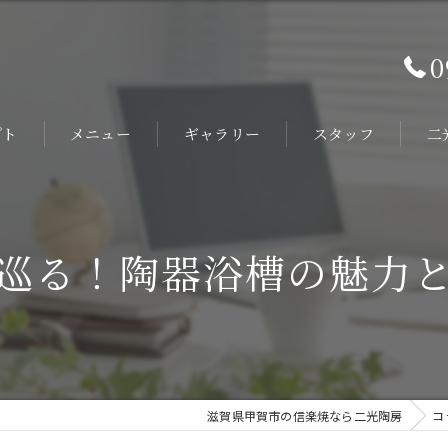
0
プト
メニュー
ギャラリー
スタッフ
二
オ
旅
巡る！陶器浴槽の魅力
陶
ホ
ヴ
滋賀県甲賀市の信楽焼なら二光陶房
コ