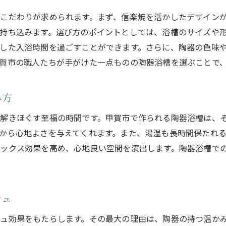
陶器浴槽が持つ優れた耐久性とその理由
こだわりが求められます。まず、信楽焼を活かしたデザイン
長年使える陶器浴槽のメンテナンス方法
持ち込みます。選び方のポイントとしては、浴槽のサイズや
甲賀市の陶器浴槽が誇る美しい仕上がり
した入浴時間を過ごすことができます。さらに、陶器の色味
陶器浴槽の耐久性を支える素材と技術
賀市の職人たちが手がけた一点ものの陶器浴槽を選ぶことで
甲賀市で選ぶ高品質な陶器浴槽のポイント
陶器浴槽の美を長く保つためのケア方法
み方
甲賀市の陶器浴槽で感じる贅沢な触感と心地よさ
解きほぐす至福の時間です。甲賀市で作られる陶器浴槽は、
陶器浴槽の触感がもたらす癒しの効果
から心地よさを与えてくれます。また、湯温も長時間保たれ
甲賀市で体験する陶器浴槽の心地よさ
ックス効果を高め、心地良い空間を演出します。陶器浴槽で
陶器独特の質感を楽しむコツ
触れるたびに新しい発見がある陶器浴槽
滋賀県甲賀市での陶器浴槽の心地よい利用法
シュ
陶器浴槽の良さを存分に楽しむためのアイデア
ュ効果をもたらします。その最大の理由は、陶器の持つ温か