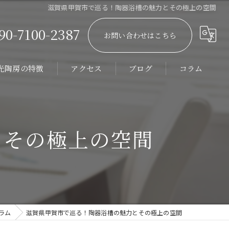
滋賀県甲賀市で巡る！陶器浴槽の魅力とその極上の空間
90-7100-2387
お問い合わせはこちら
光陶房の特徴
アクセス
ブログ
コラム
ーダーメイド
館
とその極上の空間
器浴槽
テル
ィラ
ラム
滋賀県甲賀市で巡る！陶器浴槽の魅力とその極上の空間