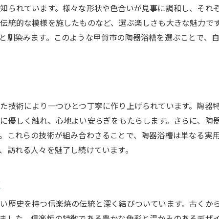
知られています。様々な形状や色合いが見事に調和し、それ
甲賀市での陶器浴槽と地域の文化を融合させた体験
伝統的な模様を施したものなど、選ぶ楽しさも大きな魅力で
と馴染みます。このような甲賀市の陶器浴槽を選ぶことで、
た技術により一つひとつ丁寧に作り上げられています。陶器
に優しく触れ、心地よい安らぎをもたらします。さらに、陶
。これらの技術が組み合わさることで、陶器浴槽は単なる実
、訪れる人々を魅了し続けています。
史
い歴史を持つ信楽焼の伝統と深く結びついています。古くか
ました。信楽焼の特徴である豊かな色彩と温かみのあるデザ