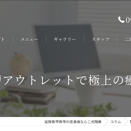
0
プト
メニュー
ギャラリー
スタッフ
二
オ
旅
浴槽アウトレットで極上の
陶
ホ
ヴ
滋賀県甲賀市の信楽焼なら二光陶房
コラム