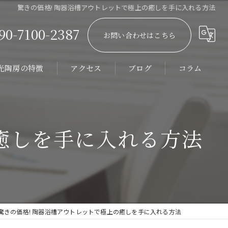
驚きの価格! 陶器浴槽アウトレットで極上の癒しを手に入れる方法
90-7100-2387
お問い合わせはこちら
光陶房の特徴
アクセス
ブログ
コラム
ーダーメイド
館
癒しを手に入れる方法
器浴槽
テル
ィラ
驚きの価格! 陶器浴槽アウトレットで極上の癒しを手に入れる方法