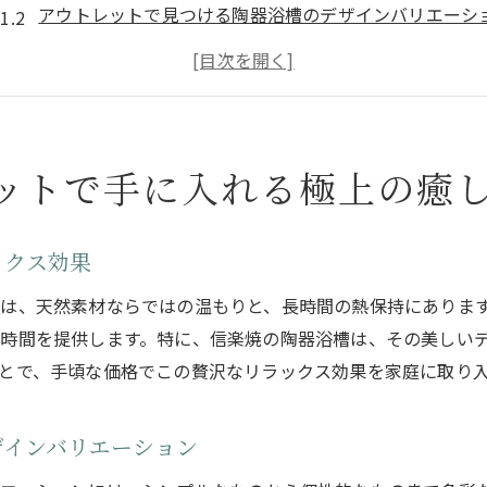
アウトレットで見つける陶器浴槽のデザインバリエーシ
自宅に取り入れる陶器浴槽の利点
陶器浴槽アウトレットでの選び方のポイント
購入後の陶器浴槽メンテナンスの基本
アウトレットを活用した陶器浴槽のコストパフォーマン
ットで手に入れる極上の癒
驚きの価格で陶器浴槽を手に入れる賢い方法
陶器浴槽アウトレットでの価格交渉術
ックス効果
限定セールを狙ってお得に購入
は、天然素材ならではの温もりと、長時間の熱保持にありま
オンラインアウトレットサイトの活用法
時間を提供します。特に、信楽焼の陶器浴槽は、その美しい
アウトレット店舗での直接購入のメリット
とで、手頃な価格でこの贅沢なリラックス効果を家庭に取り
中古陶器浴槽を見極めるポイント
アウトレットで失敗しない陶器浴槽購入ガイド
ザインバリエーション
陶器浴槽の魅力とは？アウトレットでの選び方ガイド