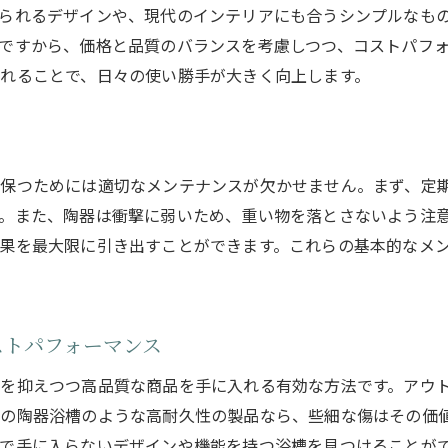
アウトレットで発見する陶器浴槽の意外な魅力
られるデザインや、現代のインテリアにも合うシンプルなも
アウトレットならではのユニークなデザイン
ですから、価格と品質のバランスを考慮しつつ、コストパフ
コレクター必見の限定モデル
れることで、日々の使い勝手が大きく向上します。
アウトレットで見つける新進気鋭の陶器作家作品
陶器浴槽の歴史を感じるヴィンテージ品
意外な掘り出し物を見つけるコツ
保つためには適切なメンテナンスが欠かせません。まず、定
アウトレットでの陶器浴槽の選び方
。また、陶器は衝撃に弱いため、重い物を落とさないよう注
陶器浴槽のメンテナンス法で長持ちさせる秘訣
果を最大限に引き出すことができます。これらの基本的なメ
陶器浴槽の日常ケアと掃除法
傷や汚れを予防するためのポイント
陶器浴槽を保護するためのアイテム紹介
ストパフォーマンス
定期的なメンテナンスの重要性
を抑えつつ高品質な商品を手に入れる有効な方法です。アウ
陶器浴槽のトラブルシューティングガイド
焼の陶器浴槽のような高耐久性の製品なら、些細な傷はその価
長く愛用するための陶器浴槽の手入れ法
で手に入らないデザインや機能を持つ浴槽を見つけることが