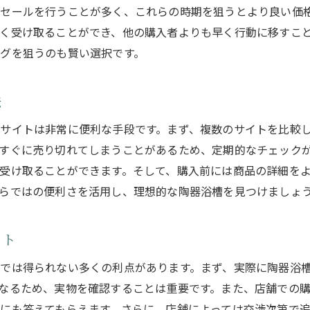
セールを行うことが多く、これらの時期を狙うとより良い価
アウトレットで成功する陶器浴槽購入術
く受け取ることができ、他の購入者よりも早く行動に移すこ
グを狙うのも賢い選択です。
法
サイトは非常に便利な手段です。まず、複数のサイトを比較
すぐに売り切れてしまうことがあるため、定期的なチェック
受け取ることができます。そして、購入前には商品の詳細を
らではの便利さを活用し、理想的な陶器浴槽を見つけましょ
ット
では得られない多くの利点があります。まず、実際に陶器浴
なるため、実物を確認することは重要です。また、店舗での
にも答えてもらえます。さらに、店舗によっては交渉次第で