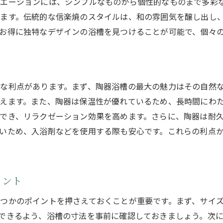
エーションには、シンプルなものから個性的なものまで多彩
陶器浴槽の素材別特徴と選び方
ます。伝統的な信楽焼のスタイルは、和の雰囲気を醸し出し
色と形状で選ぶ陶器浴槽のポイント
お得に独特なデザインの浴槽を見つけることが可能で、個々
実際に見て選ぶ、店舗での選び方
信楽焼をはじめとした陶器浴槽ブランド紹介
アウトレット品の品質チェックポイント
な利点があります。まず、陶器浴槽の最大の魅力はその自然
購入前に知っておきたい陶器浴槽の取り扱い方
えます。また、陶器は保温性が優れているため、長時間にわ
信楽焼の陶器浴槽が生む究極のリラクゼーション
でき、リラクゼーション効果を高めます。さらに、陶器は耐
信楽焼の歴史とその魅力
いため、入浴剤などを使用する際も安心です。これらの利点
陶器浴槽に適した信楽焼の特徴
信楽焼ならではの温もりを体感する方法
信楽焼の陶器浴槽がもたらす精神的効果
イント
自宅で楽しむ信楽焼のリラクゼーション
つかのポイントを押さえておくことが重要です。まず、サイ
アウトレットで手に入る信楽焼の陶器浴槽
できるよう、浴槽の寸法を事前に確認しておきましょう。次