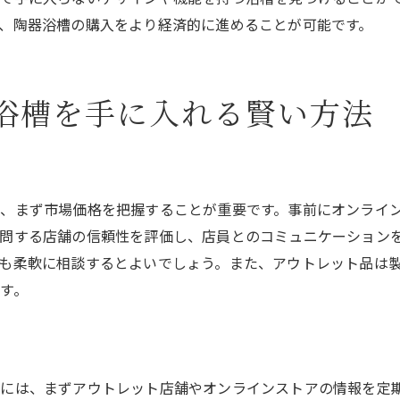
、陶器浴槽の購入をより経済的に進めることが可能です。
陶器浴槽アウトレットで得られる価値以上の癒し
アウトレットで購入する陶器浴槽の経済的メリット
リラクゼーション効果を高める陶器浴槽の選び方
浴槽を手に入れる賢い方法
アウトレット購入後の陶器浴槽の活用法
陶器浴槽から得られる健康効果
アウトレットで得られる陶器浴槽の文化的価値
陶器浴槽がもたらすライフスタイルの変化
、まず市場価格を把握することが重要です。事前にオンライ
問する店舗の信頼性を評価し、店員とのコミュニケーション
賢い購入術で陶器浴槽をアウトレット価格で手に入れる方法
も柔軟に相談するとよいでしょう。また、アウトレット品は
アウトレットでの価格交渉のコツ
す。
お得に購入するための時期とタイミング
アウトレット店舗での効率的な回り方
買い逃さないための事前準備リスト
には、まずアウトレット店舗やオンラインストアの情報を定
購入後の保証や返品ポリシーの確認方法