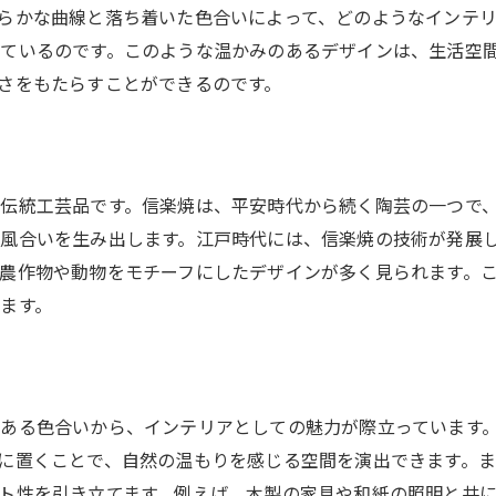
職人技が光る信楽焼の魅力
らかな曲線と落ち着いた色合いによって、どのようなインテ
熟練職人が作る信楽焼の魅力
ているのです。このような温かみのあるデザインは、生活空
信楽焼の技術とその進化
さをもたらすことができるのです。
職人の感性が息づく信楽焼
信楽焼の職人技を間近で体験
信楽焼に見る職人の技術力
伝統工芸品です。信楽焼は、平安時代から続く陶芸の一つで
信楽焼の置物に込められた職人の思い
風合いを生み出します。江戸時代には、信楽焼の技術が発展
信楽焼の温もりあるデザイン
農作物や動物をモチーフにしたデザインが多く見られます。
信楽焼のデザインがもたらす温かみ
ます。
日常に溶け込む信楽焼の魅力
信楽焼のデザインが作る癒しの空間
信楽焼の温もりを感じるデザイン
ある色合いから、インテリアとしての魅力が際立っています
信楽焼が生み出す心地よい空間
に置くことで、自然の温もりを感じる空間を演出できます。
信楽焼のデザインに見る職人の技
ト性を引き立てます。例えば、木製の家具や和紙の照明と共