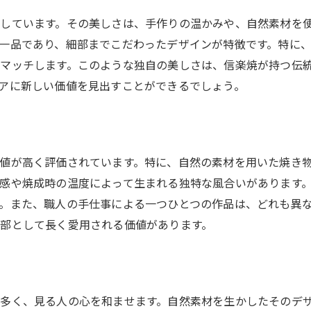
信楽焼を活用したインテリア例
しています。その美しさは、手作りの温かみや、自然素材を
信楽焼で部屋を彩るテクニック
一品であり、細部までこだわったデザインが特徴です。特に
信楽焼の置物を飾るポイント
マッチします。このような独自の美しさは、信楽焼が持つ伝
信楽焼がもたらす空間の雰囲気
アに新しい価値を見出すことができるでしょう。
インテリアに取り入れる信楽焼の魅力
信楽焼で創る癒しの空間
信楽焼置物の独自の魅力
値が高く評価されています。特に、自然の素材を用いた焼き
唯一無二の信楽焼の置物の魅力
感や焼成時の温度によって生まれる独特な風合いがあります
自然素材を活かした信楽焼の美しさ
。また、職人の手仕事による一つひとつの作品は、どれも異
信楽焼の置物が持つ特別な価値
部として長く愛用される価値があります。
信楽焼の置物とその芸術的な表現
信楽焼で感じる風合いと色彩の魅力
信楽焼の置物がもたらす生活の豊かさ
多く、見る人の心を和ませます。自然素材を生かしたそのデ