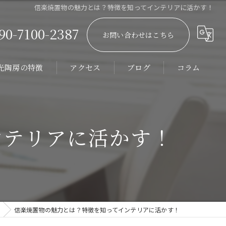
信楽焼置物の魅力とは？特徴を知ってインテリアに活かす！
90-7100-2387
お問い合わせはこちら
光陶房の特徴
アクセス
ブログ
コラム
ーダーメイド
館
ンテリアに活かす！
器浴槽
テル
ィラ
信楽焼置物の魅力とは？特徴を知ってインテリアに活かす！