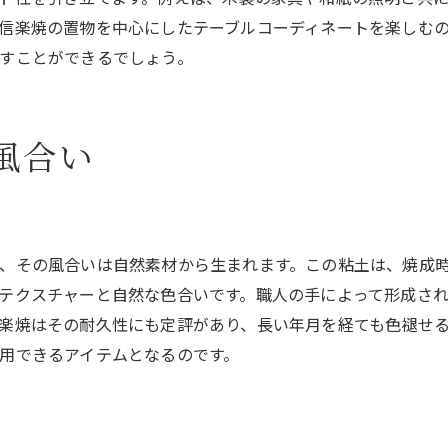
信楽焼の置物を中心にしたテーブルコーディネートを楽しむ
信楽焼の自然素材の美しさ
すことができるでしょう。
信楽焼の自然素材による優れた魅力
素朴で美しい信楽焼の素材感
信楽焼の素材がもたらす特有の雰囲気
風合い
自然素材が際立つ信楽焼の色合い
信楽焼の素材とその美しさを知る
信楽焼の自然素材が生む独特の表情
、その風合いは自然素材から生まれます。この粘土は、焼成
信楽焼で生活空間を彩る
テクスチャーと自然な色合いです。職人の手によって形成さ
信楽焼で演出する快適な生活空間
楽焼はその耐久性にも定評があり、長い年月を経ても色褪せ
信楽焼の置物で部屋を美しく飾る
用できるアイテムとなるのです。
信楽焼がもたらす居心地良い空間
生活に彩りを添える信楽焼の魅力
信楽焼の置物で作る独特な雰囲気