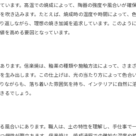
ています。高温での焼成によって、陶器の強度や風合いが確
信楽焼による空間の変化を楽しむ
を吹き込みます。たとえば、焼成時の温度や時間によって、
り返しながら、理想の焼き加減を追求しています。このよう
値を高める要因となっています。
あります。信楽焼は、釉薬の種類や施釉方法によって、さま
を生み出します。この仕上げは、光の当たり方によって色合
りながらも、落ち着いた雰囲気を持ち、インテリアに自然に
きるでしょう。
る風合いにあります。職人は、土の特性を理解し、手仕事で
つ個性が際立ちます。信楽焼は、焼成過程での微妙な温度や