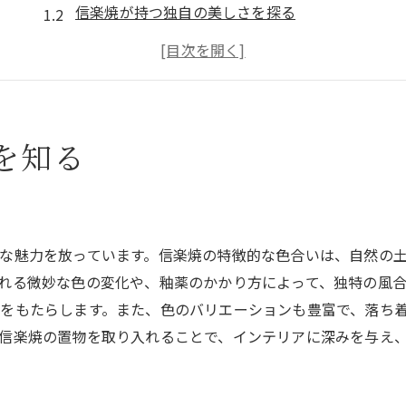
信楽焼が持つ独自の美しさを探る
伝統工芸としての信楽焼の価値
温かみを感じる信楽焼のデザイン
信楽焼置物の歴史的背景
信楽焼の芸術性を楽しむ方法
を知る
信楽焼の特徴的な風合い
自然素材が生み出す信楽焼の風合い
信楽焼の焼成技術とその影響
な魅力を放っています。信楽焼の特徴的な色合いは、自然の
信楽焼の表面仕上げの違いを知る
れる微妙な色の変化や、釉薬のかかり方によって、独特の風
職人の技が活きる信楽焼の風合い
をもたらします。また、色のバリエーションも豊富で、落ち
信楽焼の質感と色合いの特徴
信楽焼の置物を取り入れることで、インテリアに深みを与え
信楽焼の風合いが持つ独特の魅力
インテリアに活かす信楽焼