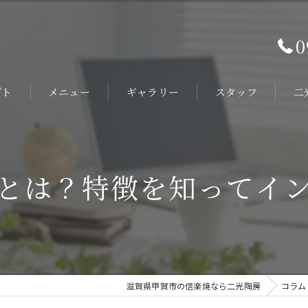
0
プト
メニュー
ギャラリー
スタッフ
二
オ
旅
とは？特徴を知ってイ
陶
ホ
ヴ
滋賀県甲賀市の信楽焼なら二光陶房
コラム