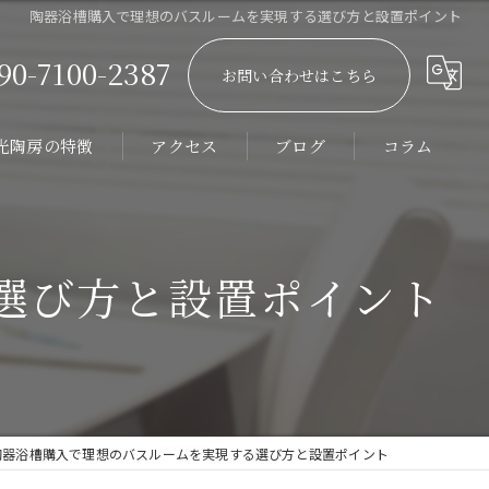
陶器浴槽購入で理想のバスルームを実現する選び方と設置ポイント
90-7100-2387
お問い合わせはこちら
光陶房の特徴
アクセス
ブログ
コラム
ーダーメイド
館
選び方と設置ポイント
器浴槽
テル
ィラ
陶器浴槽購入で理想のバスルームを実現する選び方と設置ポイント