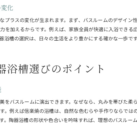
陶器浴槽購入後に役立つメンテナンス方法
の変化
陶器浴槽設置時のよくあるトラブルと対策
なプラスの変化が生まれます。まず、バスルームのデザイン
陶器浴槽のメリットとデメリットを徹底解説
力を加えるからです。例えば、家族全員が快適に入浴できる
陶器浴槽のメリットと他素材との違いを比較
器浴槽の選択は、日々の生活をより豊かにする確かな一歩で
陶器浴槽のデメリットや注意点もしっかり把握
陶器浴槽購入で失敗しないためのポイント
陶器浴槽の寿命や長持ちさせるコツとは
器浴槽選びのポイント
陶器浴槽のデメリットを補う活用アイデア
能
美をバスルームに演出できます。なぜなら、丸みを帯びた柔
す。例えば信楽焼の浴槽は、自然な色むらや手作りならでは
す。陶器浴槽の形状や色合いを吟味すれば、理想のバスルー