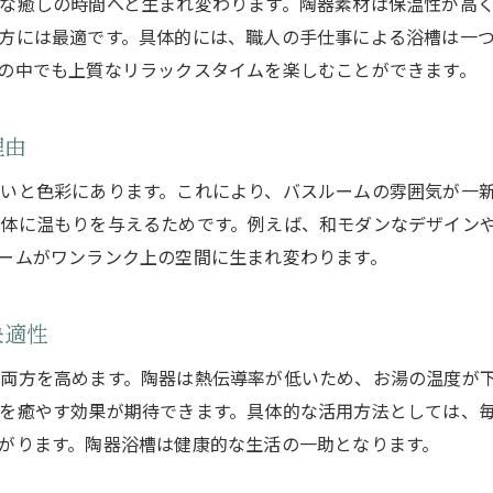
な癒しの時間へと生まれ変わります。陶器素材は保温性が高
陶器浴槽購入で叶う自宅リラクゼーション空間
方には最適です。具体的には、職人の手仕事による浴槽は一
陶器浴槽設置でリフォーム後の満足度アップ
の中でも上質なリラックスタイムを楽しむことができます。
自宅リフォーム時の陶器浴槽選びの注意点
快適なバスタイムへ導く陶器浴槽の魅力
理由
陶器浴槽特有のやさしい肌触りと温もり
いと色彩にあります。これにより、バスルームの雰囲気が一
陶器浴槽で感じる保温力と快適性の違い
体に温もりを与えるためです。例えば、和モダンなデザイン
陶器浴槽が毎日のバスタイムを特別にする理由
ームがワンランク上の空間に生まれ変わります。
陶器浴槽購入で癒し効果を最大限に引き出す
陶器浴槽のメンテナンスが快適性を保つ秘訣
快適性
陶器浴槽購入時に役立つ設置とメンテの知識
両方を高めます。陶器は熱伝導率が低いため、お湯の温度が
陶器浴槽設置時に押さえたい基本ポイント
を癒やす効果が期待できます。具体的な活用方法としては、
陶器浴槽の重さや排水設計の注意点とは
がります。陶器浴槽は健康的な生活の一助となります。
陶器浴槽の設置事例から学ぶ成功のコツ