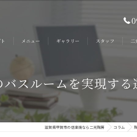
0
プト
メニュー
ギャラリー
スタッフ
二
オ
旅
のバスルームを実現する
陶
ホ
ヴ
滋賀県甲賀市の信楽焼なら二光陶房
コラム