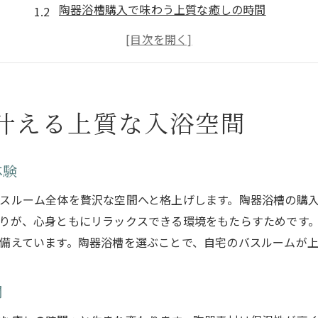
陶器浴槽購入で味わう上質な癒しの時間
陶器浴槽の風合いが空間を格上げする理由
陶器浴槽で実現するリラックス効果と快適性
陶器浴槽選びが暮らしに与えるプラスの変化
伝統美を楽しむ陶器浴槽選びのポイント
叶える上質な入浴空間
陶器浴槽の形状や色合いで伝統美を堪能
陶器浴槽購入前に知りたい製法と職人技の魅力
体験
陶器浴槽メーカーごとの特徴や選び方の比較
スルーム全体を贅沢な空間へと格上げします。陶器浴槽の購
陶器浴槽は信楽焼など伝統工芸が際立つ理由
りが、心身ともにリラックスできる環境をもたらすためです
陶器浴槽選びで重視すべきデザインの工夫
備えています。陶器浴槽を選ぶことで、自宅のバスルームが
自宅リフォームなら陶器浴槽がおすすめな理由
陶器浴槽リフォームで実現する高級感の秘密
間
陶器浴槽が自宅バスルームに合う理由とは