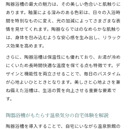
陶器浴槽の最大の魅力は、その美しい色合いと肌触りに
陶器浴槽の保温力と節約につながる利点を
あります。釉薬による深みのある色彩は、日々の入浴時
解説
間を特別なものに変え、光の加減によってさまざまな表
陶器浴槽の断熱性を活かすポイントとコツ
情を見せてくれます。陶器ならではのなめらかな肌触り
陶器浴槽が冬場でも温かさを保つ理由とは
は、身体を包み込むような安心感を生み出し、リラック
ス効果を高めます。
使い勝手で比べる陶器浴槽のパフォーマンス
陶器浴槽の使い勝手と日常の快適性を検証
さらに、陶器浴槽は保温性にも優れており、お湯が冷め
にくいため長時間快適な温度を保てる点も特徴です。デ
陶器浴槽の排水やお手入れのしやすさを解
ザインと機能性を両立させることで、毎日のバスタイム
説
が心地よいひとときとなります。美しさと心地よさを兼
陶器浴槽利用時の壺風呂入り方やコツを紹
ね備えた浴槽は、生活の質を向上させる重要な要素で
介
す。
陶器浴槽のパフォーマンスと家族の満足度
の関係
陶器浴槽がもたらす温泉気分の自宅体験を解説
陶器浴槽のメンテナンス性が選ばれる理由
陶器浴槽を導入することで、自宅にいながら温泉旅館の
アウトレットや中古陶器浴槽の選び方ガイド