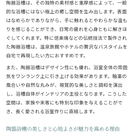
陶器浴槽は、その独特の素材感と重厚感によって、一般
陶器浴槽が放つ高級感と空間演出のコツを
的な浴槽にはない極上の癒し空間を生み出します。表面
解説
はなめらかでありながら、手に触れるとやわらかな温も
陶器浴槽の上質なデザイン性が生む贅沢感
りを感じることができ、日常の疲れを心身ともに解きほ
とは
ぐしてくれます。特に信楽焼などの伝統技法で製作され
陶器浴槽が高級ホテルでも選ばれる理由に
た陶器浴槽は、温泉旅館やホテルの贅沢なバスタイムを
迫る
自宅で再現したい方におすすめです。
陶器浴槽の存在感が浴室の格を上げる秘訣
また、陶器浴槽はデザイン性にも優れ、浴室全体の雰囲
とは
気をワンランク上に引き上げる効果があります。釉薬の
陶器浴槽が空間全体に与える高級な印象を
風合いや自然な丸みが、視覚的な美しさと調和を演出
紹介
し、浴槽自体がインテリアの主役となります。こうした
保温性重視なら陶器浴槽が最適な理由
空間は、家族や来客にも特別な印象を与えることがで
陶器浴槽の高い保温性が快適な入浴を支え
き、長く愛される浴室作りに直結します。
る
陶器浴槽で長時間ぬくもりが続く仕組みと
陶器浴槽の美しさと心地よさが魅力を高める理由
は