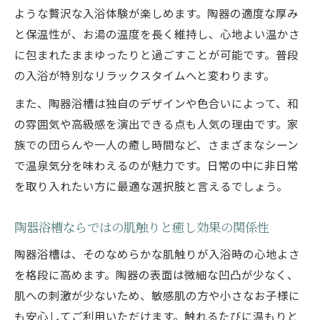
ような贅沢な入浴体験が楽しめます。陶器の適度な厚み
陶器浴槽の激安や中古を選ぶ際の注意点
と保温性が、お湯の温度を長く維持し、心地よい温かさ
陶器浴槽のアウトレット品と中古品の違い
に包まれたままゆったりと過ごすことが可能です。普段
とは
の入浴が特別なリラックスタイムへと変わります。
中古陶器浴槽購入で確認すべきポイントを
また、陶器浴槽は独自のデザインや色合いによって、和
解説
の雰囲気や高級感を演出できる点も人気の理由です。家
陶器浴槽を賢く選ぶためのチェックリスト
族での団らんや一人の癒し時間など、さまざまなシーン
陶器浴槽の保証やアフターサービスの確認
で温泉気分を味わえるのが魅力です。日常の中に非日常
方法
を取り入れたい方に最適な選択肢と言えるでしょう。
メンテナンスが楽な陶器浴槽の秘訣を公開
陶器浴槽ならではの肌触りと癒し効果の関係性
陶器浴槽のメンテナンスが簡単な理由を解
説
陶器浴槽は、そのなめらかな肌触りが入浴時の心地よさ
陶器浴槽でカビや汚れを防ぐお手入れ術と
を格段に高めます。陶器の表面は微細な凹凸が少なく、
は
肌への刺激が少ないため、敏感肌の方や小さなお子様に
陶器浴槽の寿命を延ばす日常のメンテナン
も安心してご利用いただけます。触れるたびに温もりと