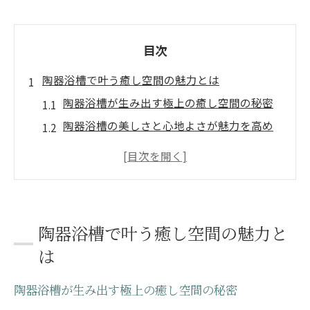
目次
陶器浴槽で叶う癒し空間の魅力とは
陶器浴槽が生み出す極上の癒し空間の秘密
陶器浴槽の美しさと心地よさが魅力を高め
る理由
陶器浴槽がもたらす温泉気分の自宅体験を
解説
陶器浴槽ならではの肌触りと癒し効果の関
陶器浴槽で叶う癒し空間の魅力と
係性
は
陶器浴槽で日常が特別になるおすすめポイ
ント
陶器浴槽が生み出す極上の癒し空間の秘密
高級感あふれる陶器浴槽の実力