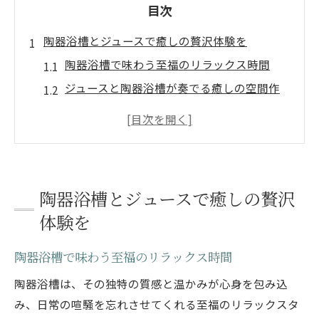
目次
陶器浴槽とジュースで癒しの贅沢体験を
陶器浴槽で味わう至福のリラックス時間
ジュースと陶器浴槽が奏でる癒しの空間作
り
陶器浴槽の優しい温もりと地元の恵み
竜王温泉や陶器浴槽の魅力を体感する方法
陶器浴槽体験が女性に人気の理由とは
陶器浴槽とジュースで癒しの贅沢
竜王町の伝統を陶器浴槽から感じる
体験を
陶器浴槽を通じて知る竜王町の伝統工芸
陶器浴槽に息づく職人技と地域の歴史
陶器浴槽で味わう至福のリラックス時間
伝統文化を現代に伝える陶器浴槽の魅力
陶器浴槽は、その独特の質感と温かみが心身を包み込
陶器浴槽が紡ぐ竜王町ならではの癒し体験
み、日常の喧騒を忘れさせてくれる至福のリラックスタ