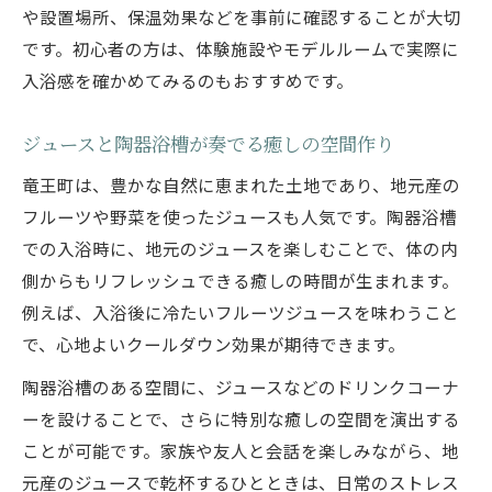
陶器浴槽に包まれる至福の竜王町旅
や設置場所、保温効果などを事前に確認することが大切
です。初心者の方は、体験施設やモデルルームで実際に
陶器浴槽で始める心満たされる竜王旅
入浴感を確かめてみるのもおすすめです。
陶器浴槽が彩る竜王観光の新定番
陶器浴槽体験で感じる非日常の癒し
ジュースと陶器浴槽が奏でる癒しの空間作り
竜王の湯と陶器浴槽で味わう贅沢時間
竜王町は、豊かな自然に恵まれた土地であり、地元産の
陶器浴槽と温泉を巡る竜王町の楽しみ方
フルーツや野菜を使ったジュースも人気です。陶器浴槽
やさしい陶器浴槽で心を満たす休日
での入浴時に、地元のジュースを楽しむことで、体の内
陶器浴槽で過ごす癒しの休日プラン
側からもリフレッシュできる癒しの時間が生まれます。
陶器浴槽の温もりがもたらす心の安らぎ
例えば、入浴後に冷たいフルーツジュースを味わうこと
陶器浴槽と過ごす特別な休日のすすめ
で、心地よいクールダウン効果が期待できます。
陶器浴槽で非日常を楽しむリラックスタイ
陶器浴槽のある空間に、ジュースなどのドリンクコーナ
ム
ーを設けることで、さらに特別な癒しの空間を演出する
陶器浴槽で心身ともにリフレッシュする方
ことが可能です。家族や友人と会話を楽しみながら、地
法
元産のジュースで乾杯するひとときは、日常のストレス