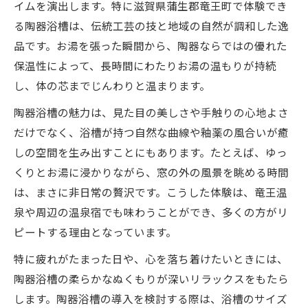
陶器浴槽から広がる竜王観光の楽しみ方
イムを演出します。特に滋賀県蒲生郡竜王町で体験でき
手仕事のぬくもり漂う陶器浴槽の魅力
る陶器浴槽は、伝統工芸の技と地域の自然が調和した逸
品です。お湯を張った瞬間から、陶器ならではの優れた
陶器浴槽ならではの手仕事の温かみ
保温性によって、長時間にわたりお湯の温もりが持続
陶器浴槽の質感がもたらす癒し効果
し、体の芯までじんわりと温まります。
陶器浴槽選びで大切にしたいポイント
陶器浴槽の魅力は、見た目の美しさや手触りの心地よさ
陶器浴槽の魅力とインテリアの調和
だけでなく、浴槽が持つ自然な曲線や釉薬の風合いが癒
陶器浴槽体験で味わう上質な時間
しの空間を生み出すことにもあります。たとえば、ゆっ
地元ジュース片手に楽しむ上質な時間
くりとお湯に浸かりながら、窓の外の風景を眺める時間
陶器浴槽とジュースで叶う贅沢なひととき
は、まさに非日常の贅沢です。こうした体験は、竜王温
地元ジュースと陶器浴槽の相性を楽しむ
泉や周辺の温泉宿でも味わうことができ、多くの方がリ
陶器浴槽と食のペアリング体験とは
ピートする理由となっています。
ジュースでリフレッシュ陶器浴槽で癒され
特に疲れがたまった日や、心を落ち着けたいときには、
る
陶器浴槽の柔らかなぬくもりが深いリラックスをもたら
陶器浴槽と季節のジュースの楽しみ方
します。陶器浴槽の導入を検討する際は、浴槽のサイズ